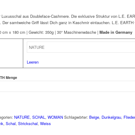
 Luxusschal aus Doubleface-Cashmere. Die exklusive Struktur von L.E. EAR
. Der samtweiche Griff lässt Dich ganz in Kaschmir eintauchen. L.E. EARTH w
 cm x 180 cm | Gewicht: 350g | 30° Maschinenwäsche |
Made in Germany
Leeren
TH Menge
egorien:
NATURE
,
SCHAL
,
WOMAN
Schlagwörter:
Beige
,
Dunkelgrau
,
Flieder
nk
,
Schal
,
Strickschal
,
Weiss