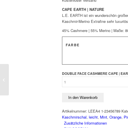
Kostenloser Versand
CAPE EARTH | NATURE
L.E. EARTH ist ein wunderschön großer
Kaschmir-Merino Extrafine sehr luxuriös
45% Cashmere | 55% Merino | Maße: 80
FARBE
LIGHT CAPE IN
DOUBLE FACE CASHMERE CAPE | EAR
CASHMERE MERINO |
GLOW
In den Warenkorb
Artikelnummer:
LEEA4 1-23456789
Kat
Kaschmirschal
,
leicht
,
Mint
,
Orange
,
Pi
Zusätzliche Informationen